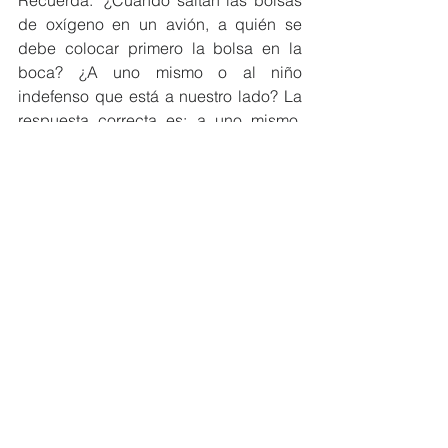
Recuerda: "¿Cuándo saltan las bolsas 
de oxígeno en un avión, a quién se 
debe colocar primero la bolsa en la 
boca? ¿A uno mismo o al niño 
indefenso que está a nuestro lado? La 
respuesta correcta es: a uno mismo. 
Para poder cuidar de los otros primero 
tenemos que cuidar de nosotros/as 
mismos/as"
Referencias:
-	elconfidencial.com/alma-corazon-
vida/2021-09-15/metodo-mas-efectivo-
para-cuidar-la-salud-mental_3285042/
-	
polodelconocimiento.com/ojs/index.ph
p/es/article/download/2866/6149