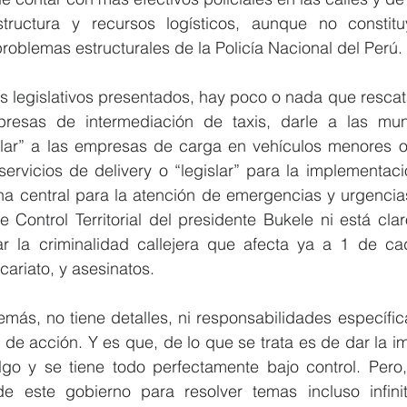
structura y recursos logísticos, aunque no constitu
roblemas estructurales de la Policía Nacional del Perú. 
s legislativos presentados, hay poco o nada que rescata
presas de intermediación de taxis, darle a las muni
ar” a las empresas de carga en vehículos menores o “
rvicios de delivery o “legislar” para la implementació
a central para la atención de emergencias y urgencias
 Control Territorial del presidente Bukele ni está cla
r la criminalidad callejera que afecta ya a 1 de ca
cariato, y asesinatos.  
emás, no tiene detalles, ni responsabilidades específica
 de acción. Y es que, de lo que se trata es de dar la i
go y se tiene todo perfectamente bajo control. Pero, 
de este gobierno para resolver temas incluso infin