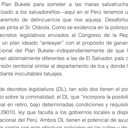
 Plan Bukele para someter a las maras salvatrucha
izado a los salvadoreños—aquí en el Perú tenemos un
maremoto de delincuencia que nos aqueja. Desafortu
s pinta el Sr. Otárola. Como se evidencia en la pobrez
cretos legislativos enviados al Congreso de la Repú
 un plan ideado “anteayer” con el propósito de ganarse
cional del Plan Bukele--independientemente de que l
ean abismalmente diferentes a las de El Salvador, país d
sión territorial similar al departamento de Ica y donde 
iante inocultables tatuajes. 
e decretos legislativos (DL), tan solo dos tienen el pot
 sobre la criminalidad: el DL que “incorpora la posibili
onal en retiro, bajo determinadas condiciones y requisit
 29010, ley que faculta a los gobiernos locales a disp
Nacional del Perú. Ambos DL tienen el potencial de ayuda
 contar con más efectivos policiales en las calles y de