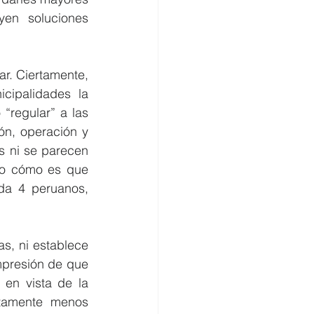
yen soluciones 
r. Ciertamente, 
cipalidades la 
regular” a las 
n, operación y 
 ni se parecen 
ro cómo es que 
da 4 peruanos, 
s, ni establece 
mpresión de que 
en vista de la 
itamente menos 