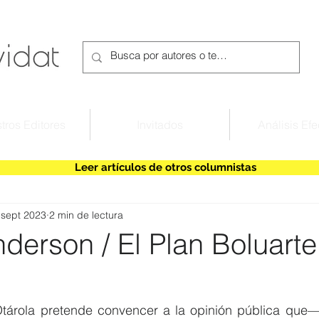
tros Editores
Invitados
Análisis Efe
Leer artículos de otros columnistas
 sept 2023
2 min de lectura
derson / El Plan Boluarte
Otárola pretende convencer a la opinión pública que—