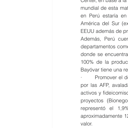
Center, en base a la
mundial de esta mate
en Perú estaría en
América del Sur (ex
EEUU además de pro
Además, Perú cuen
departamentos como 
donde se encuentra 
100% de la producci
Bayóvar tiene una r
·        Promover el 
por las AFP, avalad
activos y fideicomis
proyectos (Bionego
representó el 1,9
aproximadamente 120
valor.