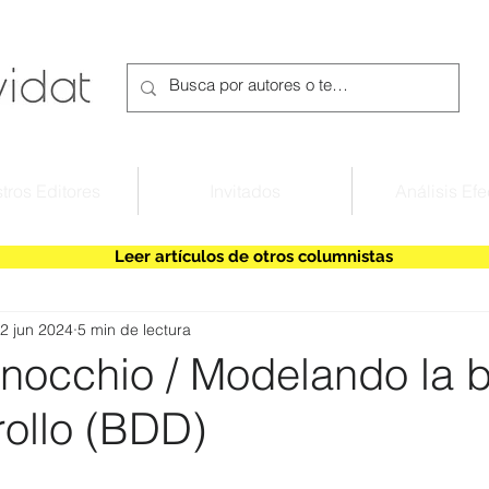
tros Editores
Invitados
Análisis Efe
Leer artículos de otros columnistas
2 jun 2024
5 min de lectura
inocchio / Modelando la 
rollo (BDD)