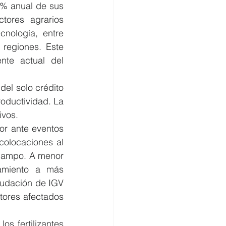
2% anual de sus 
ores agrarios 
nología, entre 
regiones. Este 
nte actual del 
del solo crédito 
ductividad. La 
ivos.
or ante eventos 
colocaciones al 
 campo. A menor 
amiento a más 
udación de IGV 
ores afectados 
os fertilizantes 