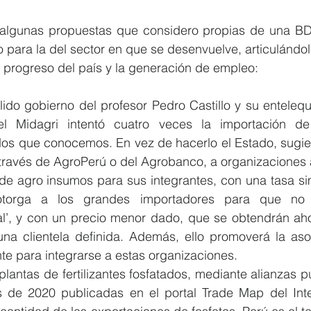
 algunas propuestas que considero propias de una BD
 para la del sector en que se desenvuelve, articulándol
el progreso del país y la generación de empleo:
fallido gobierno del profesor Pedro Castillo y su enteleq
el Midagri intentó cuatro veces la importación de
dos que conocemos. En vez de hacerlo el Estado, sugie
través de AgroPerú o del Agrobanco, a organizaciones a
de agro insumos para sus integrantes, con una tasa simi
otorga a los grandes importadores para que no 
l’, y con un precio menor dado, que se obtendrán aho
na clientela definida. Además, ello promoverá la asoc
nte para integrarse a estas organizaciones.
e plantas de fertilizantes fosfatados, mediante alianzas p
 de 2020 publicadas en el portal Trade Map del Inter