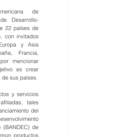
mericana de 
 de Desarrollo-
e 22 países de 
, con invitados 
uropa y Asia 
ña, Francia, 
 por mencionar 
etivo es crear 
 de sus países.
os y servicios 
filiadas, tales 
nciamiento del 
senvolvimento 
o (BANDEC) de 
mún productos 