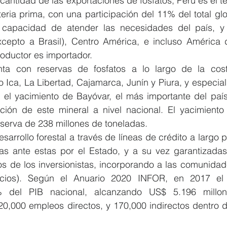
 cantidad de las exportaciones de fosfatos, Perú es el te
ria prima, con una participación del 11% del total glo
 capacidad de atender las necesidades del país, y 
cepto a Brasil), Centro América, e incluso América d
ductor es importador.
ta con reservas de fosfatos a lo largo de la cost
Ica, La Libertad, Cajamarca, Junín y Piura, y especial
el yacimiento de Bayóvar, el más importante del país
ón de este mineral a nivel nacional. El yacimiento 
eserva de 238 millones de toneladas.
desarrollo forestal a través de líneas de crédito a largo 
as ante estas por el Estado, y a su vez garantizadas 
os de los inversionistas, incorporando a las comunidade
cios). Según el Anuario 2020 INFOR, en 2017 el se
% del PIB nacional, alcanzando US$ 5.196 millon
,000 empleos directos, y 170,000 indirectos dentro d