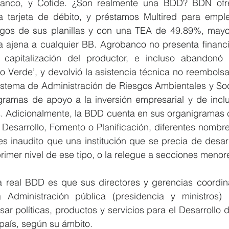
anco, y Cofide. ¿Son realmente una BDD? BDN ofrec
a tarjeta de débito, y préstamos Multired para emple
gos de sus planillas y con una TEA de 49.89%, mayo
ca ajena a cualquier BB. Agrobanco no presenta financi
 capitalización del productor, e incluso abandonó 
 Verde’, y devolvió la asistencia técnica no reembolsa
istema de Administración de Riesgos Ambientales y Soc
gramas de apoyo a la inversión empresarial y de inclus
. Adicionalmente, la BDD cuenta en sus organigramas c
 Desarrollo, Fomento o Planificación, diferentes nombr
es inaudito que una institución que se precia de desarr
imer nivel de ese tipo, o la relegue a secciones menor
a real BDD es que sus directores y gerencias coordin
a Administración pública (presidencia y ministros) 
ar políticas, productos y servicios para el Desarrollo 
aís, según su ámbito.