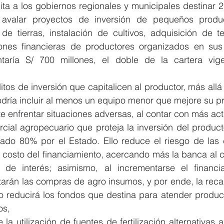
mita a los gobiernos regionales y municipales destinar 
avalar proyectos de inversión de pequeños product
e tierras, instalación de cultivos, adquisición de tec
ciones financieras de productores organizados en sus 
ntaría S/ 700 millones, el doble de la cartera vige
ditos de inversión que capitalicen al productor, más allá 
ría incluir al menos un equipo menor que mejore su pro
te enfrentar situaciones adversas, al contar con más act
rcial agropecuario que proteja la inversión del product
ciado 80% por el Estado. Ello reduce el riesgo de las 
el costo del financiamiento, acercando más la banca al
 de interés; asimismo, al incrementarse el financi
arán las compras de agro insumos, y por ende, la reca
o reducirá los fondos que destina para atender product
os,
 la utilización de fuentes de fertilización alternativas a l