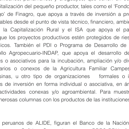
italización del pequeño productor, tales como el ‘Fondo
o’ de Finagro, que apoya a través de inversión a pro
bles desde el punto de vista técnico, financiero, ambient
 la Capitalización Rural y el ISA que apoya el pa
ue los proyectos productivos estén protegidos de riesg
gicos. También el PDI o Programa de Desarrollo de i
rollo Agropecuario-INDAP, que apoya el desarrollo d
es o asociativos para la incubación, ampliación y/o div
arios o conexos de la Agricultura Familiar Campes
inas, u otro tipo de organizaciones   formales o i
de inversión en forma individual o asociativa, en ámb
, actividades conexas y/o agroambiental. Para muest
merosas columnas con los productos de las institucione
 peruanos de ALIDE, figuran el Banco de la Nación