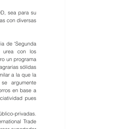
D, sea para su 
as con diversas 
uia de ‘Segunda 
 urea con los 
ro un programa 
grarias sólidas 
lar a la que la 
se argumente 
rros en base a 
iatividad pues 
úblico-privadas. 
national Trade 