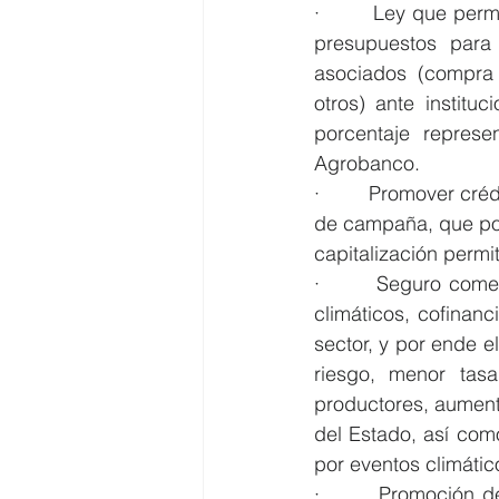
·        Ley que per
presupuestos para 
asociados (compra d
otros) ante institu
porcentaje represe
Agrobanco. 
·        Promover cré
de campaña, que pod
capitalización permi
·        Seguro come
climáticos, cofinan
sector, y por ende 
riesgo, menor tasa
productores, aument
del Estado, así com
por eventos climátic
·        Promoción de