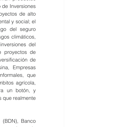
 de Inversiones 
yectos de alto 
al y social; el 
go del seguro 
os climáticos, 
nversiones del 
e proyectos de 
ersificación de 
ina, Empresas 
nformales, que 
itos agrícola, 
ra un botón, y 
s que realmente 
 (BDN), Banco 