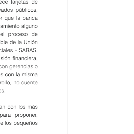
e tarjetas de 
ados públicos, 
r que la banca 
amiento alguno 
el proceso de 
ble de la Unión 
iales – SARAS. 
ión financiera, 
on gerencias o 
es con la misma 
ollo, no cuente 
es.
an con los más 
para proponer, 
de los pequeños 