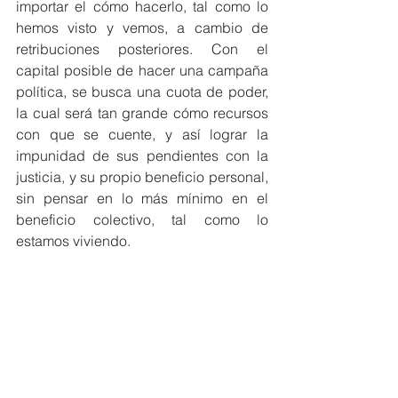
importar el cómo hacerlo, tal como lo 
hemos visto y vemos, a cambio de 
retribuciones posteriores. Con el 
capital posible de hacer una campaña 
política, se busca una cuota de poder, 
la cual será tan grande cómo recursos 
con que se cuente, y así lograr la 
impunidad de sus pendientes con la 
justicia, y su propio beneficio personal, 
sin pensar en lo más mínimo en el 
beneficio colectivo, tal como lo 
estamos viviendo.
Y así, seguimos perdiendo el tiempo, 
permitiendo en forma insensible que la 
pobreza y el hambre se sigan 
incrementando en un país con tantas 
posibilidades. Van pasando las 
elecciones y volvemos a lo mismo, 