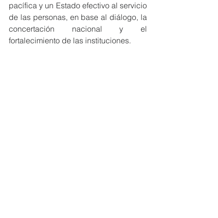
pacífica y un Estado efectivo al servicio 
de las personas, en base al diálogo, la 
concertación nacional y el 
fortalecimiento de las instituciones.
Usted, amable lector, ve alguna “hoja 
de ruta”, que nos permita lograr esos 4 
objetivos. No les parece que va en 
línea paralela con lo que va este 
gobierno y por lo tanto vamos a quedar 
muy distantes de lograrlo, con todo el 
perjuicio para nuestras generaciones 
futuras
Es inexistente la comunicación con la 
sociedad. Terminó APEC 2024 y el 
informe final, se lo presentaron entre 
ellos, según leí y la sociedad no se 
enteró de las conclusiones y caminos a 