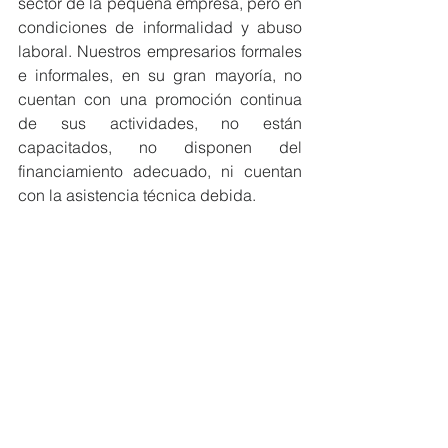
sector de la pequeña empresa, pero en 
condiciones de informalidad y abuso 
laboral. Nuestros empresarios formales 
e informales, en su gran mayoría, no 
cuentan con una promoción continua 
de sus actividades, no están 
capacitados, no disponen del 
financiamiento adecuado, ni cuentan 
con la asistencia técnica debida.
El crecimiento para ser sostenible en el 
largo plazo, debe contar con políticas 
públicas que promuevan la innovación 
no solo en las empresas grandes sino 
en las más pequeñas. No hay que 
confundir el emprendedurismo con la 
innovación, son dos conceptos 
distintos. Promover alianzas 
universidad-empresa, será necesario 