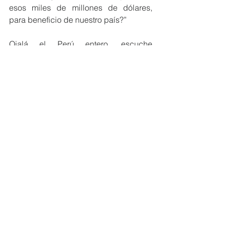
esos miles de millones de dólares, 
para beneficio de nuestro país?”
Ojalá el Perú entero, escuche 
claramente las respuestas a estas 
interrogantes, así como también 
quisiéramos saber el plan de acción 
hacia el próximo quinquenio, que ha 
planteado China al Perú, y quisiéramos 
saber también cuál es el plan de 
acción quinquenal del Perú ante el 
Mundo. Por las noticias y 
declaraciones de las autoridades se 
habla casi todo de China, para esta 
próxima reunión, pero es bueno 
recordar que la APEC está conformada 
por 21 economías, con un enorme 
trabajo potencial a realizar con cada 
una de ellas. El Perú es el que está en 