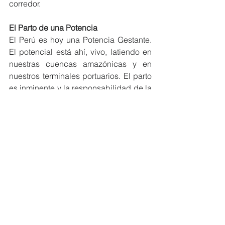
corredor.
El Parto de una Potencia
El Perú es hoy una Potencia Gestante. 
El potencial está ahí, vivo, latiendo en 
nuestras cuencas amazónicas y en 
nuestros terminales portuarios. El parto 
es inminente y la responsabilidad de la 
próxima clase dirigente es histórica: no 
estorbar al desarrollo, limpiar el camino 
de burocracia paralizante y encender, 
de una vez por todas, el conmutador 
del Pacífico.
En un mundo de incertidumbres, el 
Perú tiene la ubicación, el recurso y 
ahora el diseño. El futuro no se espera 
sentado; el futuro se construye con 
arquitectura geopolítica y voluntad de 