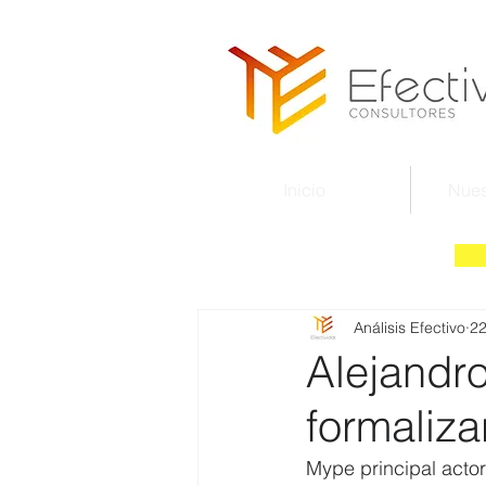
Inicio
Nues
Análisis Efectivo
2
Alejandr
formaliza
Mype principal acto