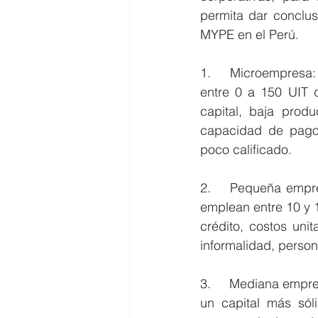
permita dar conclus
MYPE en el Perú.   
1.	Microempresa: Según la ley actual del Perú son aquellas empresas con venta anual 
entre 0 a 150 UIT 
capital, baja produ
capacidad de pago,
poco calificado.  
2.	Pequeña empresa:  Aquellas empresas con venta anual entre 150 a 1,700 UIT, que 
emplean entre 10 y 
crédito, costos uni
informalidad, persona
3.	Mediana empresa: Aquellas empresas que emplean entre 100 y 250 trabajadores con 
un capital más sól