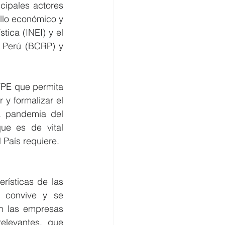
ipales actores 
lo económico y 
tica (INEI) y el 
 Perú (BCRP) y 
YPE que permita 
 y formalizar el 
a pandemia del 
e es de vital 
importancia generar un entorno político, económico y legal sostenible que el País requiere.  
rísticas de las 
convive y se 
 las empresas 
elevantes, que 