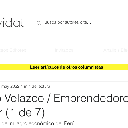
tros Editores
Invitados
Análisis Efe
Leer artículos de otros columnistas
2 may 2022
4 min de lectura
o Velazco / Emprendedore
r (1 de 7)
r del milagro económico del Perú 