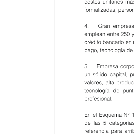
costos unitarios má
formalizadas, person
4.	Gran empresa: Aquellas empresas con una venta anual mayor de 2,300 UIT y 
emplean entre 250 y
crédito bancario en 
pago, tecnología de 
5.	Empresa corporativa: Aquellas empresas que emplean más de 500 trabajadores con 
un sólido capital, 
valores, alta produ
tecnología de punta
profesional. 
En el Esquema N° 1 
de las 5 categoría
referencia para arr