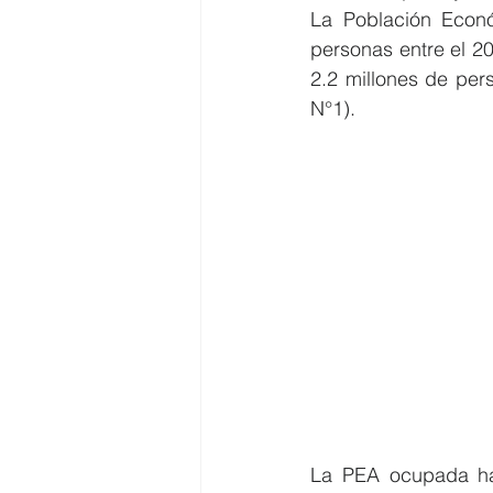
La Población Econó
personas entre el 20
2.2 millones de per
N°1).  
La PEA ocupada ha 