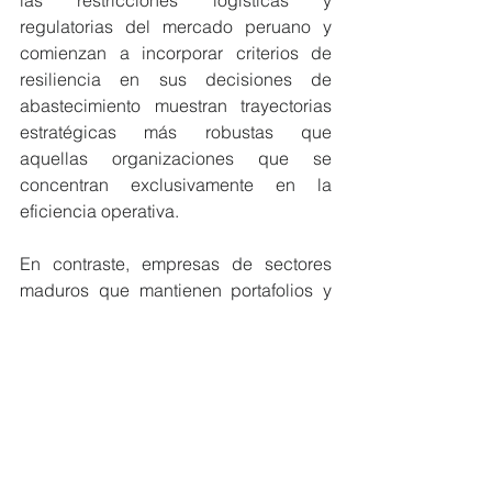
las restricciones logísticas y 
regulatorias del mercado peruano y 
comienzan a incorporar criterios de 
resiliencia en sus decisiones de 
abastecimiento muestran trayectorias 
estratégicas más robustas que 
aquellas organizaciones que se 
concentran exclusivamente en la 
eficiencia operativa.
En contraste, empresas de sectores 
maduros que mantienen portafolios y 
procesos casi invariables en el tiempo, 
replican sin adaptación sustantiva los 
diseños organizativos globales y 
reaccionan de manera lenta a cambios 
regulatorios o geopolíticos, corren el 
riesgo de experimentar un proceso de 
pérdida gradual de relevancia.