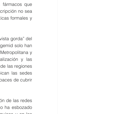
 fármacos que 
scripción no sea 
cas formales y 
vista gorda” del 
Digemid solo han 
etropolitana y 
lización y las 
de las regiones 
ican las sedes 
paces de cubrir 
n de las redes 
no ha esbozado 