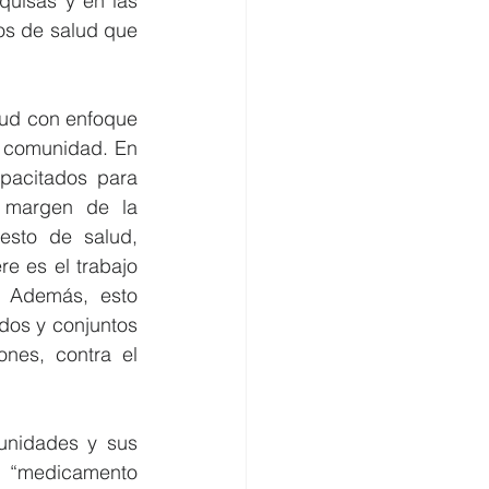
uisas y en las 
os de salud que 
lud con enfoque 
 comunidad. En 
pacitados para 
 margen de la 
esto de salud, 
e es el trabajo 
 Además, esto 
ados y conjuntos 
iones, contra el 
unidades y sus 
l “medicamento 