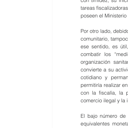
con timidez, su ini
tareas fiscalizadora
poseen el Ministerio
Por otro lado, debid
comunitario, tampoc
ese sentido, es úti
combatir los “med
organización sanita
convierte a su activ
cotidiano y perman
permitiría realizar e
con la fiscalía, la p
comercio ilegal y l
El bajo número de 
equivalentes moneta