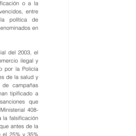
icación o a la 
encidos, entre 
a política de 
denominados en 
l del 2003, el 
ercio ilegal y 
 por la Policía 
es de la salud y 
e de campañas 
n tipificado a 
 sanciones que 
inisterial 408-
a falsificación 
ue antes de la 
 el 25% y 35% 