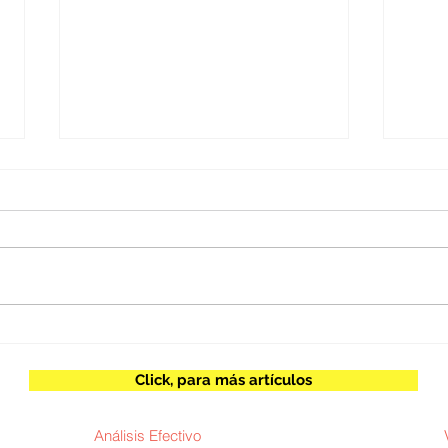
Juan Escobar / Inteligencia
Herb
artificial y poder
espe
Click, para más artículos
Análisis Efectivo