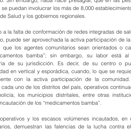
cio. Sin embargo, nada hace presagiar, que en las pesq
s se puedan involucrar los más de 8,000 establecimient
 de Salud y los gobiernos regionales.  
o a la falta de conformación de redes integradas de sa
o, puede ser aprovechada la activa participación de la
l, que los agentes comunitarios sean orientados o ca
icamentos bamba”; sin embargo, su labor está al
ria de su jurisdicción. Es decir, de su centro o pu
idad en vertical y esporádica, cuando, lo que se requier
ente con la activa participación de la comunidad.
n cada uno de los distritos del país, operativos continu
olicía, los municipios distritales, entre otras instituc
a incautación de los “medicamentos bamba”. 
operativos y los escasos volúmenes incautados, en 
rios, demuestran las falencias de la lucha contra e