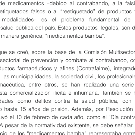
de medicamentos –debido al contrabando, a la falsif
 etiquetados falsos o al “reetiquetado” de productos v
” modalidades– es el problema fundamental de l
alud pública del país. Estos productos ilegales, son 
de manera genérica, “medicamentos bamba”.
e se creó, sobre la base de la Comisión Multisectoria
sectorial de prevención y combate al contrabando, com
ductos farmacéuticos y afines (Contrafalme), integrado
, las municipalidades, la sociedad civil, los profesional
rmacéutica, entre otros, se han realizado una seri
sta comercialización ilícita e inhumana. También se ha
ividades como delitos contra la salud pública, con
 hasta 15 años de prisión. Además, por Resolución M
uyó el 10 de febrero de cada año, como el “Día contra l
 pesar de la normatividad existente, se debe señalar q
cio de los “medicamentos bamba” representaba entre