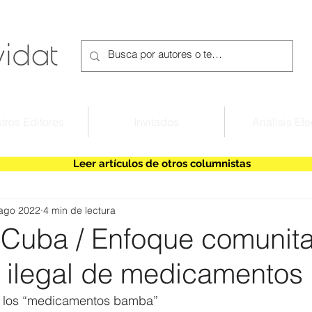
tros Editores
Invitados
Análisis Efe
Leer artículos de otros columnistas
ago 2022
4 min de lectura
 Cuba / Enfoque comunita
 ilegal de medicamentos
e los “medicamentos bamba”