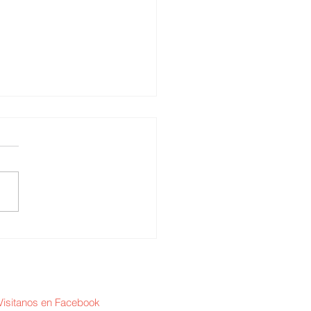
erth Cuba / La
cialización médica
Visitanos en Facebook