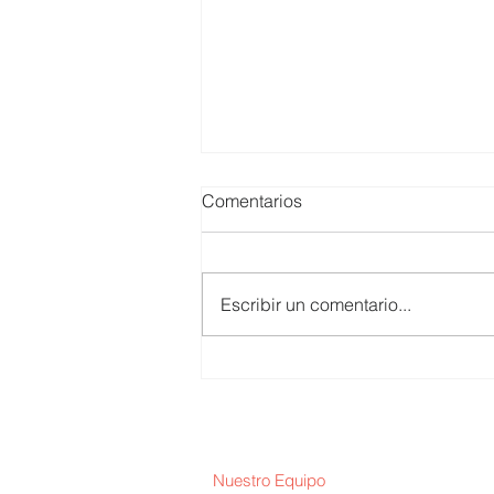
Comentarios
Escribir un comentario...
Huber Valdivia / Empresa y
Majes-Siguas II
Nuestro Equipo