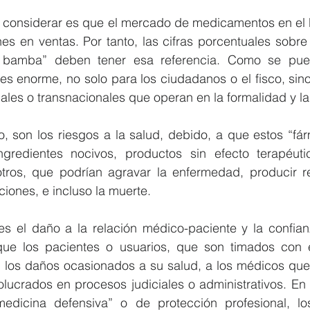
 considerar es que el mercado de medicamentos en el 
es en ventas. Por tanto, las cifras porcentuales sobre
 bamba” deben tener esa referencia. Como se puede
s enorme, no solo para los ciudadanos o el fisco, sino
les o transnacionales que operan en la formalidad y la
 son los riesgos a la salud, debido, a que estos “fá
ngredientes nocivos, productos sin efecto terapéuti
otros, que podrían agravar la enfermedad, producir res
aciones, e incluso la muerte.
es el daño a la relación médico-paciente y la confianz
ue los pacientes o usuarios, que son timados con e
n los daños ocasionados a su salud, a los médicos que 
volucrados en procesos judiciales o administrativos. En 
medicina defensiva” o de protección profesional, l