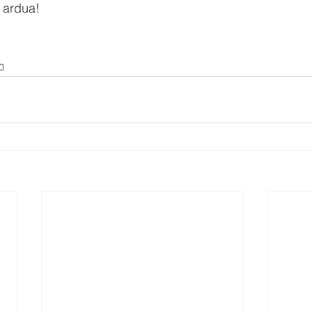
 ardua!
n