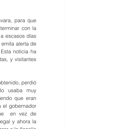
vara, para que 
erminar con la 
a escasos días 
mita alerta de 
sta noticia ha 
s, y visitantes 
tenido, perdió 
lo usaba muy 
iendo que eran 
 el gobernador 
ue  en vez de 
egal y ahora la 