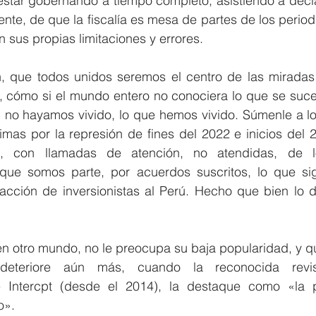
tar gobernando a tiempo completo, asistiendo a declara
te, de que la fiscalía es mesa de partes de los periodi
 sus propias limitaciones y errores.
, que todos unidos seremos el centro de las miradas
 cómo si el mundo entero no conociera lo que se suced
 no hayamos vivido, lo que hemos vivido. Súmenle a los 
ctimas por la represión de fines del 2022 e inicios del 2
do, con llamadas de atención, no atendidas, de l
 que somos parte, por acuerdos suscritos, lo que sig
racción de inversionistas al Perú. Hecho que bien lo d
en otro mundo, no le preocupa su baja popularidad, y q
eteriore aún más, cuando la reconocida revista
 Intercpt (desde el 2014), la destaque como «la p
o».