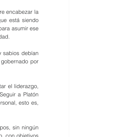
re encabezar la 
ue está siendo 
para asumir ese 
dad.
 sabios debían 
 gobernado por 
r el liderazgo, 
eguir a Platón 
sonal, esto es, 
pos, sin ningún 
, con objetivos 