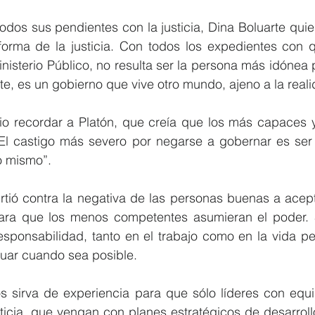
dos sus pendientes con la justicia, Dina Boluarte quie
forma de la justicia. Con todos los expedientes con q
inisterio Público, no resulta ser la persona más idónea 
te, es un gobierno que vive otro mundo, ajeno a la reali
io recordar a Platón, que creía que los más capaces y
 “El castigo más severo por negarse a gobernar es ser
no mismo”.
rtió contra la negativa de las personas buenas a acepta
ara que los menos competentes asumieran el poder. S
responsabilidad, tanto en el trabajo como en la vida per
uar cuando sea posible.
os sirva de experiencia para que sólo líderes con equi
ticia, que vengan con planes estratégicos de desarrollo