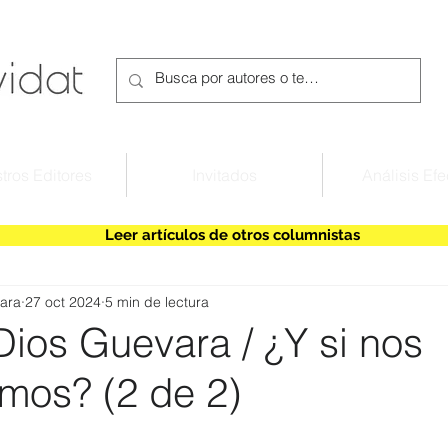
tros Editores
Invitados
Análisis Efe
Leer artículos de otros columnistas
ara
27 oct 2024
5 min de lectura
ios Guevara / ¿Y si nos
amos? (2 de 2)