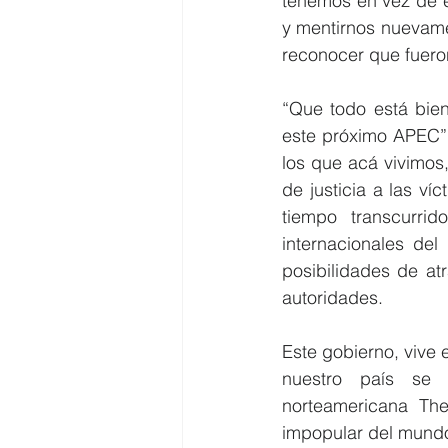
tenemos en vez de es
y mentirnos nuevamen
reconocer que fueron
“Que todo está bien
este próximo APEC”,
los que acá vivimos,
de justicia a las ví
tiempo transcurri
internacionales del
posibilidades de at
autoridades.
Este gobierno, vive 
nuestro país se d
norteamericana The
impopular del mund