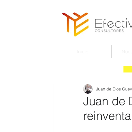
Inicio
Nues
Juan de Dios Guev
Juan de D
reinvent