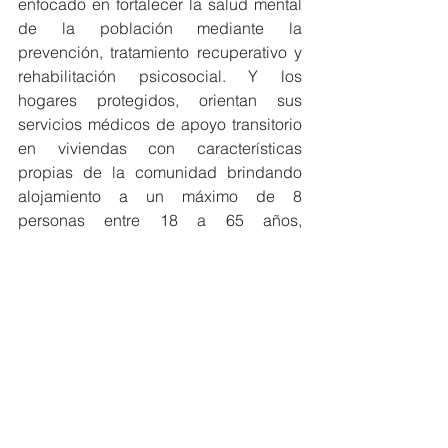
enfocado en fortalecer la salud mental 
de la población mediante la 
prevención, tratamiento recuperativo y 
rehabilitación psicosocial. Y los 
hogares protegidos, orientan sus 
servicios médicos de apoyo transitorio 
en viviendas con características 
propias de la comunidad brindando 
alojamiento a un máximo de 8 
personas entre 18 a 65 años, 
vestimenta, alimentación, 
acompañamiento psicosocial, 
intervenciones de fortalecimiento del 
autocuidado personal, desarrollo de 
habilidades para actividades de la 
vida diaria, así como soporte a la 
integración socio comunitaria y apoyo 
a la reintegración laboral.