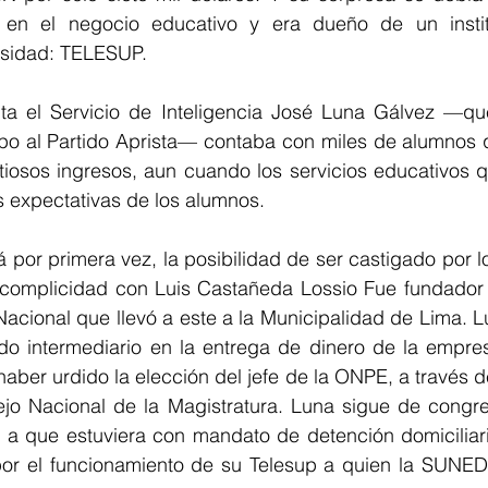
 en el negocio educativo y era dueño de un instit
rsidad: TELESUP. 
ta el Servicio de Inteligencia José Luna Gálvez —que
po al Partido Aprista— contaba con miles de alumnos 
ntiosos ingresos, aun cuando los servicios educativos 
 expectativas de los alumnos. 
 por primera vez, la posibilidad de ser castigado por lo
complicidad con Luis Castañeda Lossio Fue fundador y 
Nacional que llevó a este a la Municipalidad de Lima. 
do intermediario en la entrega de dinero de la empre
aber urdido la elección del jefe de la ONPE, a través de
o Nacional de la Magistratura. Luna sigue de congres
a que estuviera con mandato de detención domiciliar
or el funcionamiento de su Telesup a quien la SUNED