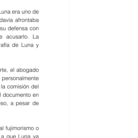
Luna era uno de 
davía afrontaba 
 su defensa con 
 acusarlo. La 
afía de Luna y 
te, el abogado 
 personalmente 
la comisión del 
l documento en 
so, a pesar de 
 fujimorismo o 
 a que Luna ya 