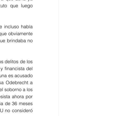
uto que luego 
 incluso había 
que obviamente 
que brindaba no 
s delitos de los 
financista del 
Luna es acusado 
sa Odebrecht a 
l soborno a los 
ista ahora por 
ia de 36 meses 
U no consideró 