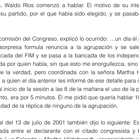
, Waldo Ríos comenzó a hablar. El motivo de su inte
u partido, por el que había sido elegido, y se pasaba 
comisión del Congreso, explicó lo ocurrido: …un día él p
orpresa formula renuncia a la agrupación y se sale 
ada del FIM y se pasa a la bancada de los independi
da por quien habla, sin que esto me enorgullezca, sino
e la verdad, pero coordinada con la señora Martha Hi
a quien el día anterior les informé de ese detalle para 
l inicio de la sesión a las 8 de la mañana el uso de la 
to, era por 5 minutos. Él me pidió que quería hablar 1
lidad de la réplica de ninguno de la agrupación. 
al del 13 de julio de 2001 también dijo lo siguiente: Es
ada entre el declarante con el citado congresista y tr