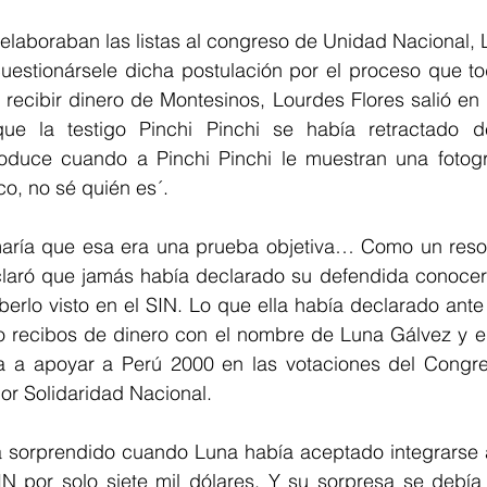
elaboraban las listas al congreso de Unidad Nacional, 
cuestionársele dicha postulación por el proceso que to
 recibir dinero de Montesinos, Lourdes Flores salió en
e la testigo Pinchi Pinchi se había retractado de
roduce cuando a Pinchi Pinchi le muestran una fotogr
co, no sé quién es´. 
maría que esa era una prueba objetiva… Como un resor
claró que jamás había declarado su defendida conocer
erlo visto en el SIN. Lo que ella había declarado ante 
 recibos de dinero con el nombre de Luna Gálvez y e
 a apoyar a Perú 2000 en las votaciones del Congre
or Solidaridad Nacional. 
 sorprendido cuando Luna había aceptado integrarse al
N por solo siete mil dólares. Y su sorpresa se debía