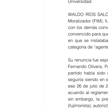
Universidad. 
WALDO RÍOS SALCEDO
Moralizador (FIM), f
con los demás conve
convencido para que 
en que se instalaba
categoría de “agent
Su renuncia fue espe
Fernando Olivera, Pa
partido había sido 
seguiría siendo en 
ese 26 de julio de 
acuerdo al reglamen
sin embargo, la pr
(fujimorista), autori