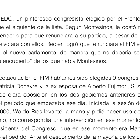
, un pintoresco congresista elegido por el Frente 
ue el siguiente de la lista. Según Montesinos, le costó 
ncerlo para que renunciara a su partido, a pesar de q
votara con ellos. Recién logró que renunciara al FIM el 2
 el nuevo parlamento, de manera que no debería ser 
e encubierto” de los que habla Montesinos. 
ctacular. En el FIM habíamos sido elegidos 9 congresist
tricia Donayre y la ex esposa de Alberto Fujimori, Sus
de clara oposición en los dos gobiernos anteriores de
el período que empezaba ese día. Iniciada la sesión d
2000, Waldo Ríos levantó la mano y pidió hacer uso de 
to, no correspondía una intervención en ese momento d
esidenta del Congreso, que en ese momento era Mart
zó el pedido. Ante el desconcierto de la mayoría de los c