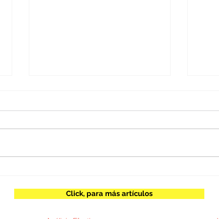
Embajador Jorge Castañeda
Herb
/ Nanay y minería ilegal
tran
Click, para más artículos