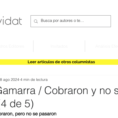
tros Editores
Invitados
Análisis Efe
Leer artículos de otros columnistas
8 ago 2024
4 min de lectura
Gamarra / Cobraron y no 
(4 de 5)
raron, pero no se pasaron