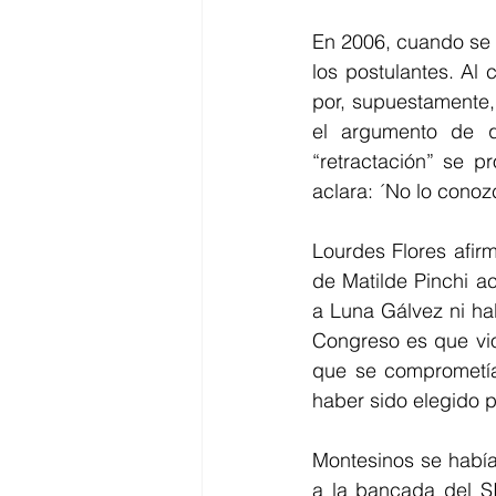
En 2006, cuando se 
los postulantes. Al 
por, supuestamente,
el argumento de qu
“retractación” se p
aclara: ´No lo conoz
Lourdes Flores afir
de Matilde Pinchi a
a Luna Gálvez ni hab
Congreso es que vio
que se comprometía
haber sido elegido p
Montesinos se había
a la bancada del SI