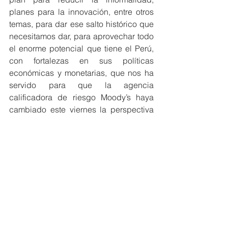
planes para la innovación, entre otros 
temas, para dar ese salto histórico que 
necesitamos dar, para aprovechar todo 
el enorme potencial que tiene el Perú, 
con fortalezas en sus políticas 
económicas y monetarias, que nos ha 
servido para que la agencia 
calificadora de riesgo Moody’s haya 
cambiado este viernes la perspectiva 
económica de Perú de negativa a 
estable, lo que nos devuelve la 
fortaleza de Grado de Inversión. Vamos 
Perú, sí se puede.
“El Perú es mucho más grande que sus 
problemas” Jorge Basadre